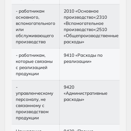
- работникам
2010 «Основное
6
основного,
производство»;2310
п
вспомогательного
«Вспомогательное
о
или
производство»;2510
обслуживающего
«Общепроизводственные
производства
расходы»
- работникам,
9410 «Расходы по
6
которые связаны
реализации»
п
с реализацией
о
продукции
-
9420
6
управленческому
«Административные
п
персоналу, не
расходы»
о
связанному с
производством
продукции