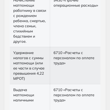
Начисление
9430 «Прочие
6
матпомощи
операционные расходы»
п
работнику в связи
о
с рождением
ребенка, смертью,
члена семьи,
стихийным
бедствием и
другое.
Удержание
6710 «Расчеты с
6
налогов с суммы
персоналом по оплате
«
матпомощи (или
труда»
п
ее части в случае
б
превышения 4,22
МРОТ)
Выдача
6710 «Расчеты с
5
матпомощи
персоналом по оплате
«
наличными
труда»
с
н