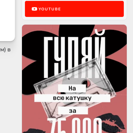
YOUTUBE
м) в