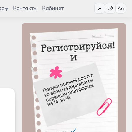
Переключит
ра
Контакты
Кабинет
🔎
Aa