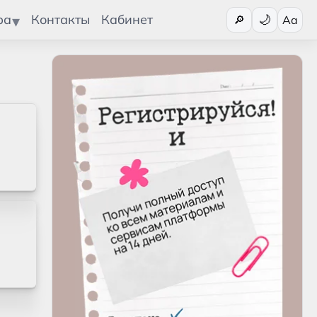
Переключит
ра
Контакты
Кабинет
🔎
Aa