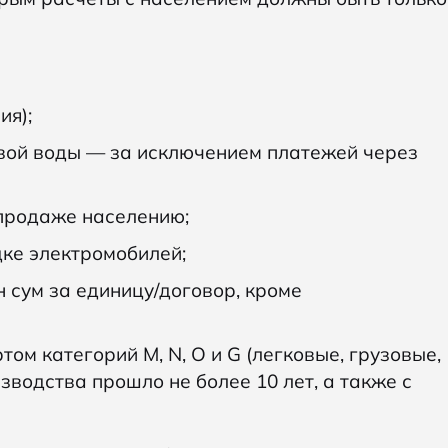
ия);
евой воды — за исключением платежей через
 продаже населению;
дке электромобилей;
н сум за единицу/договор, кроме
ом категорий М, N, O и G (легковые, грузовые,
зводства прошло не более 10 лет, а также с