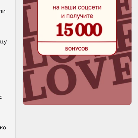
ли
ицу
с
ко