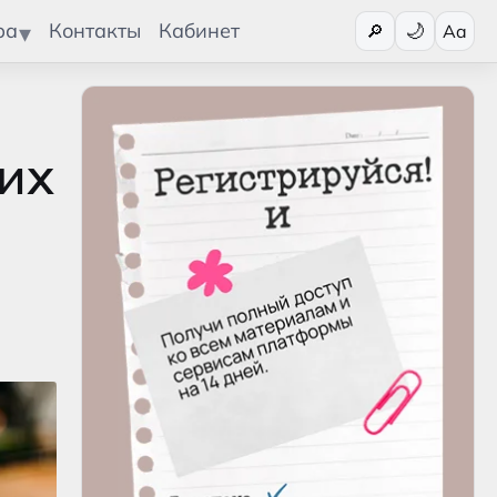
Переключит
ра
Контакты
Кабинет
🔎
Aa
 их