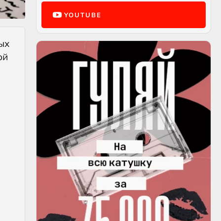
YOUTUBE
ых
ой