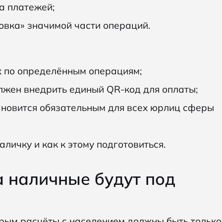
а платежей;
овка» значимой части операций.
х по определённым операциям;
лжен внедрить единый QR-код для оплаты;
ановится обязательным для всех юрлиц сферы
аличку и как к этому подготовиться.
да наличные будут под
орым расчёты с населением должны быть только