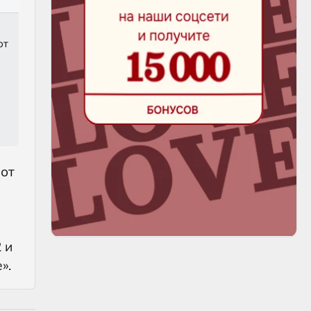
ют
 от
 и
».