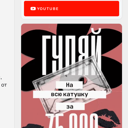
YOUTUBE
,
 от