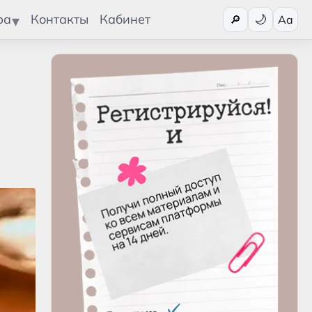
Переключит
ра
Контакты
Кабинет
🔎
Aa