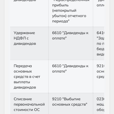
прибыль
оплате"
(непокрытый
убыток) отчетного
периода"
Удержание
6610 "Дивиденды к
6410
НДФЛ с
оплате"
"Задолж
дивидендов
по плате
бюджет (
видам)"
Передача
6610 "Дивиденды к
9210 "В
основных
оплате"
основны
средств в счет
средств"
выплаты
дивидендов
Списание
9210 "Выбытие
0230 "Из
первоначальной
основных средств"
машин и
стоимости ОС
оборудо