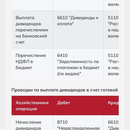
валюте"
Выплата
6610 "Дивиденды к
5110
дивидендов
оплате"
"Расчетны
перечислением
в национ
на банковский
валюте"
счет
Перечисление
6410
5110
НДФЛ в
"Задолженность по
"Расчетны
бюджет
платежам в бюджет
в национ
(по видам)"
валюте"
Проводки по выплате дивидендов в счет готовой про
Хозяйственная
Дебет
Кредит
операция
Начисление
8710
6610
дивидендов
"Нераспределенная
"Дивиден