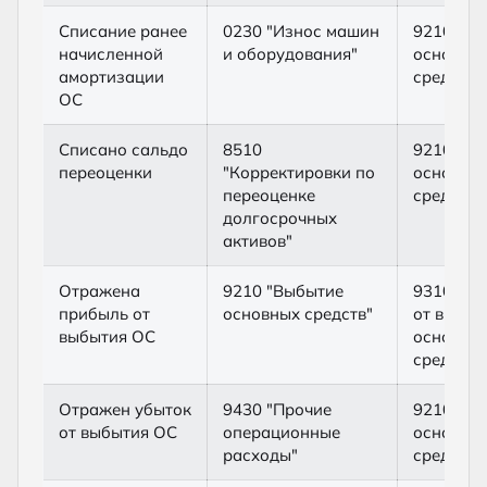
Списание ранее
0230 "Износ машин
9210 "В
начисленной
и оборудования"
основны
амортизации
средств"
ОС
Списано сальдо
8510
9210 "В
переоценки
"Корректировки по
основны
переоценке
средств"
долгосрочных
активов"
Отражена
9210 "Выбытие
9310 "П
прибыль от
основных средств"
от выбыт
выбытия ОС
основны
средств"
Отражен убыток
9430 "Прочие
9210 "В
от выбытия ОС
операционные
основны
расходы"
средств"