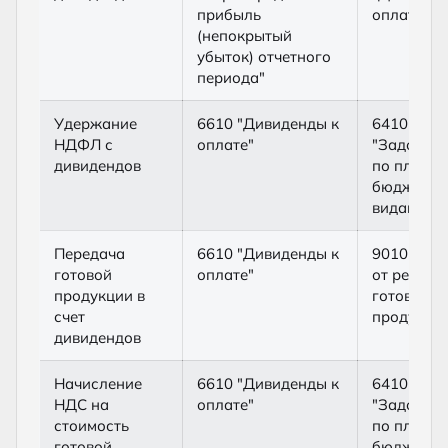
прибыль
оплате"
(непокрытый
убыток) отчетного
периода"
Удержание
6610 "Дивиденды к
6410
НДФЛ с
оплате"
"Задолже
дивидендов
по платеж
бюджет (п
видам)"
Передача
6610 "Дивиденды к
9010 "До
готовой
оплате"
от реализ
продукции в
готовой
счет
продукци
дивидендов
Начисление
6610 "Дивиденды к
6410
НДС на
оплате"
"Задолже
стоимость
по платеж
готовой
бюджет (п