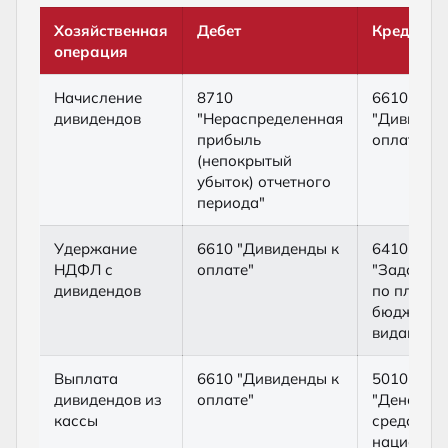
Хозяйственная
Дебет
Кредит
операция
Начисление
8710
6610
дивидендов
"Нераспределенная
"Дивиден
прибыль
оплате"
(непокрытый
убыток) отчетного
периода"
Удержание
6610 "Дивиденды к
6410
НДФЛ с
оплате"
"Задолже
дивидендов
по платеж
бюджет (п
видам)"
Выплата
6610 "Дивиденды к
5010
дивидендов из
оплате"
"Денежны
кассы
средства 
национал