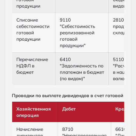
продукции
видам)"
Списание
9110
2810 "Гот
себестоимости
"Себестоимость
продукция
готовой
реализованной
складе"
продукции
готовой
продукции"
Перечисление
6410
5110
НДФЛ в
"Задолженность по
"Расчетны
бюджет
платежам в бюджет
в национ
(по видам)"
валюте"
Проводки по выплате дивидендов в счет готовой про
Хозяйственная
Дебет
Кредит
операция
Начисление
8710
6610
дивидендов
"Нераспределенная
"Дивиден