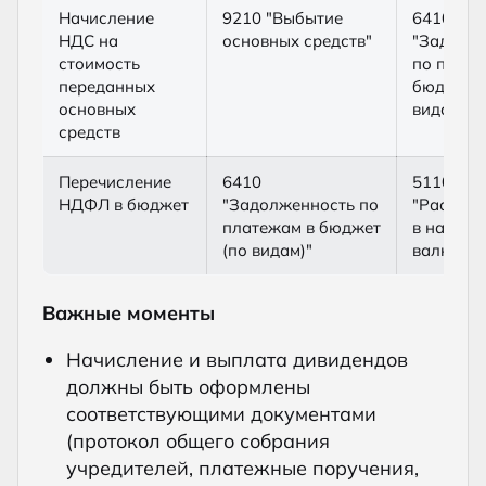
Начисление
9210 "Выбытие
6410
НДС на
основных средств"
"Задолж
стоимость
по плате
переданных
бюджет (
основных
видам)"
средств
Перечисление
6410
5110
НДФЛ в бюджет
"Задолженность по
"Расчетн
платежам в бюджет
в национ
(по видам)"
валюте"
Важные моменты
Начисление и выплата дивидендов
должны быть оформлены
соответствующими документами
(протокол общего собрания
учредителей, платежные поручения,