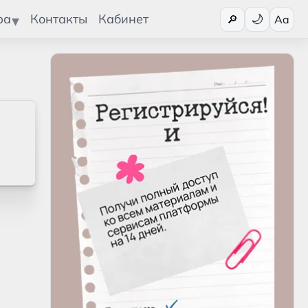
Переключит
ра
Контакты
Кабинет
🔎
Aa